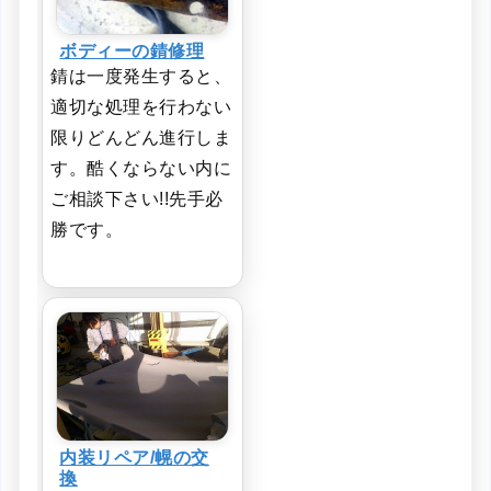
ボディーの錆修理
錆は一度発生すると、
適切な処理を行わない
限りどんどん進行しま
す。酷くならない内に
ご相談下さい!!先手必
勝です。
内装リペア/幌の交
換