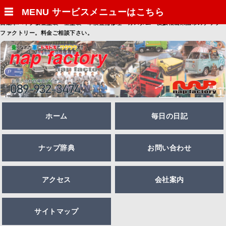
☰
MENU サービスメニューはこちら
自動車バイク板金塗装・全塗装・車検整備修理・カスタム・愛媛松山東温市のナップ
ファクトリー。料金ご相談下さい。
ホーム
毎日の日記
ナップ辞典
お問い合わせ
アクセス
会社案内
サイトマップ