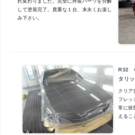
れ変わりました。完全に外装パーツを分解
して塗装完了。貴重な１台、末永くお楽し
み下さい。
R32
タリッ
クリア
フレッ
常に状
えるこ