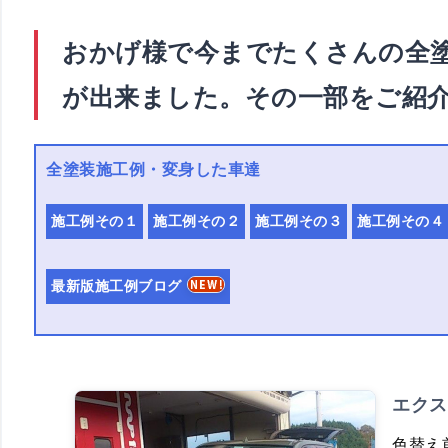
おかげ様で今までたくさんの全
が出来ました。その一部をご紹
全塗装施工例・変身した車達
施工例その１
施工例その２
施工例その３
施工例その４
最新版施工例ブログ
エクス
色替え