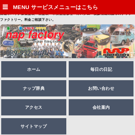
☰
MENU サービスメニューはこちら
自動車バイク板金塗装・全塗装・車検整備修理・カスタム・愛媛松山東温市のナップ
ファクトリー。料金ご相談下さい。
ホーム
毎日の日記
ナップ辞典
お問い合わせ
アクセス
会社案内
サイトマップ