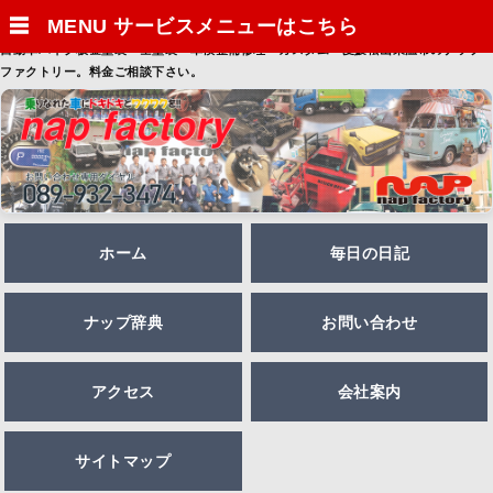
☰
MENU サービスメニューはこちら
自動車バイク板金塗装・全塗装・車検整備修理・カスタム・愛媛松山東温市のナップ
ファクトリー。料金ご相談下さい。
ホーム
毎日の日記
ナップ辞典
お問い合わせ
アクセス
会社案内
サイトマップ